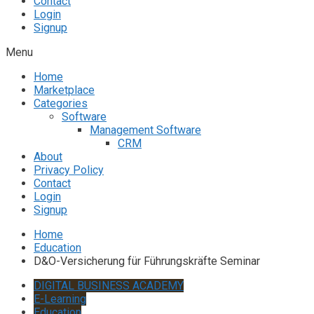
Contact
Login
Signup
Menu
Home
Marketplace
Categories
Software
Management Software
CRM
About
Privacy Policy
Contact
Login
Signup
Home
Education
D&O-Versicherung für Führungskräfte Seminar
DIGITAL BUSINESS ACADEMY
E-Learning
Education