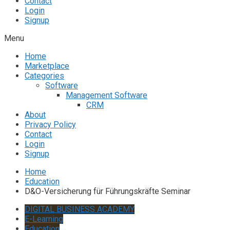
Contact
Login
Signup
Menu
Home
Marketplace
Categories
Software
Management Software
CRM
About
Privacy Policy
Contact
Login
Signup
Home
Education
D&O-Versicherung für Führungskräfte Seminar
DIGITAL BUSINESS ACADEMY
E-Learning
Education