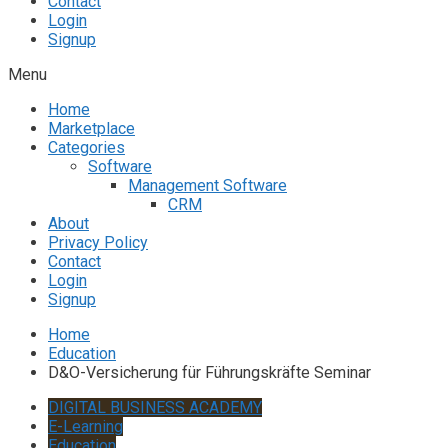
Contact
Login
Signup
Menu
Home
Marketplace
Categories
Software
Management Software
CRM
About
Privacy Policy
Contact
Login
Signup
Home
Education
D&O-Versicherung für Führungskräfte Seminar
DIGITAL BUSINESS ACADEMY
E-Learning
Education