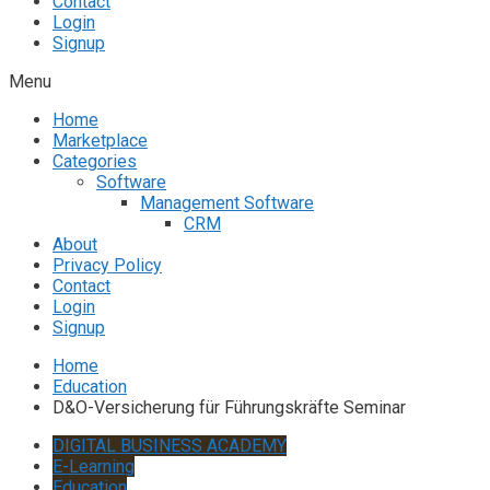
Contact
Login
Signup
Menu
Home
Marketplace
Categories
Software
Management Software
CRM
About
Privacy Policy
Contact
Login
Signup
Home
Education
D&O-Versicherung für Führungskräfte Seminar
DIGITAL BUSINESS ACADEMY
E-Learning
Education