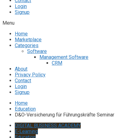
Contact
Login
Signup
Menu
Home
Marketplace
Categories
Software
Management Software
CRM
About
Privacy Policy
Contact
Login
Signup
Home
Education
D&O-Versicherung für Führungskräfte Seminar
DIGITAL BUSINESS ACADEMY
E-Learning
Education