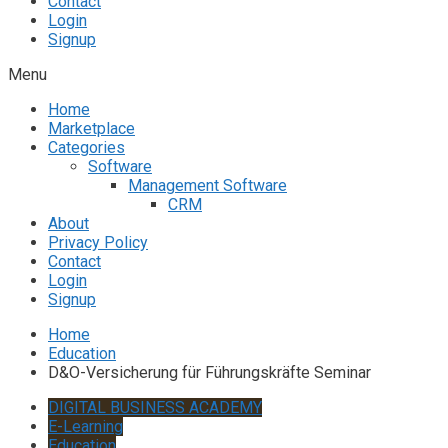
Contact
Login
Signup
Menu
Home
Marketplace
Categories
Software
Management Software
CRM
About
Privacy Policy
Contact
Login
Signup
Home
Education
D&O-Versicherung für Führungskräfte Seminar
DIGITAL BUSINESS ACADEMY
E-Learning
Education