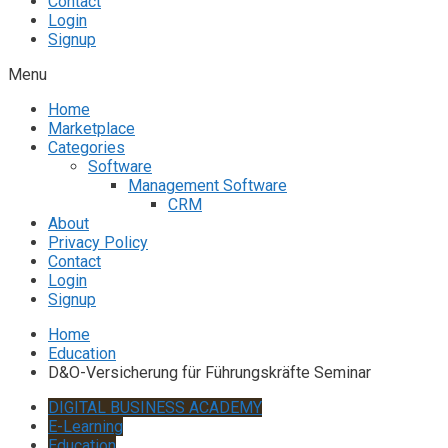
Contact
Login
Signup
Menu
Home
Marketplace
Categories
Software
Management Software
CRM
About
Privacy Policy
Contact
Login
Signup
Home
Education
D&O-Versicherung für Führungskräfte Seminar
DIGITAL BUSINESS ACADEMY
E-Learning
Education