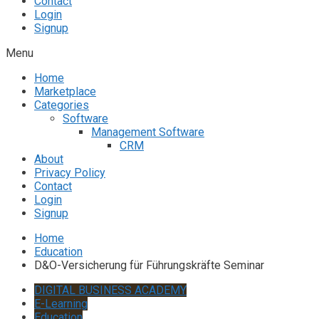
Contact
Login
Signup
Menu
Home
Marketplace
Categories
Software
Management Software
CRM
About
Privacy Policy
Contact
Login
Signup
Home
Education
D&O-Versicherung für Führungskräfte Seminar
DIGITAL BUSINESS ACADEMY
E-Learning
Education