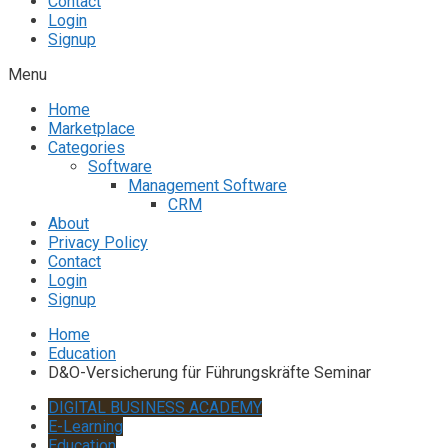
Contact
Login
Signup
Menu
Home
Marketplace
Categories
Software
Management Software
CRM
About
Privacy Policy
Contact
Login
Signup
Home
Education
D&O-Versicherung für Führungskräfte Seminar
DIGITAL BUSINESS ACADEMY
E-Learning
Education