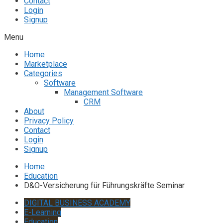
Contact
Login
Signup
Menu
Home
Marketplace
Categories
Software
Management Software
CRM
About
Privacy Policy
Contact
Login
Signup
Home
Education
D&O-Versicherung für Führungskräfte Seminar
DIGITAL BUSINESS ACADEMY
E-Learning
Education