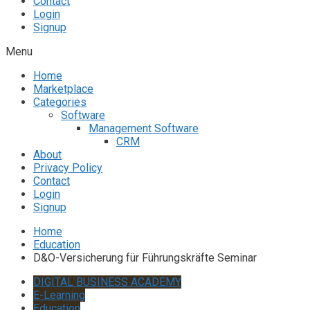
Contact
Login
Signup
Menu
Home
Marketplace
Categories
Software
Management Software
CRM
About
Privacy Policy
Contact
Login
Signup
Home
Education
D&O-Versicherung für Führungskräfte Seminar
DIGITAL BUSINESS ACADEMY
E-Learning
Education