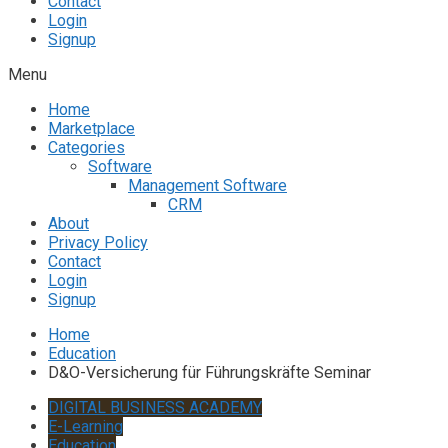
Contact
Login
Signup
Menu
Home
Marketplace
Categories
Software
Management Software
CRM
About
Privacy Policy
Contact
Login
Signup
Home
Education
D&O-Versicherung für Führungskräfte Seminar
DIGITAL BUSINESS ACADEMY
E-Learning
Education