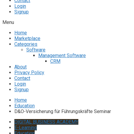
Contact
Login
Signup
Menu
Home
Marketplace
Categories
Software
Management Software
CRM
About
Privacy Policy
Contact
Login
Signup
Home
Education
D&O-Versicherung für Führungskräfte Seminar
DIGITAL BUSINESS ACADEMY
E-Learning
Education