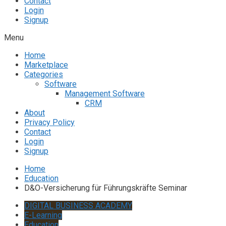
Contact
Login
Signup
Menu
Home
Marketplace
Categories
Software
Management Software
CRM
About
Privacy Policy
Contact
Login
Signup
Home
Education
D&O-Versicherung für Führungskräfte Seminar
DIGITAL BUSINESS ACADEMY
E-Learning
Education