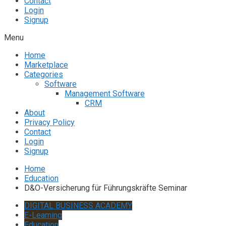
Contact
Login
Signup
Menu
Home
Marketplace
Categories
Software
Management Software
CRM
About
Privacy Policy
Contact
Login
Signup
Home
Education
D&O-Versicherung für Führungskräfte Seminar
DIGITAL BUSINESS ACADEMY
E-Learning
Education