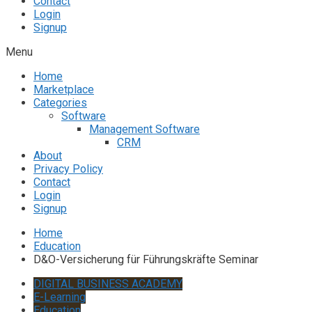
Contact
Login
Signup
Menu
Home
Marketplace
Categories
Software
Management Software
CRM
About
Privacy Policy
Contact
Login
Signup
Home
Education
D&O-Versicherung für Führungskräfte Seminar
DIGITAL BUSINESS ACADEMY
E-Learning
Education