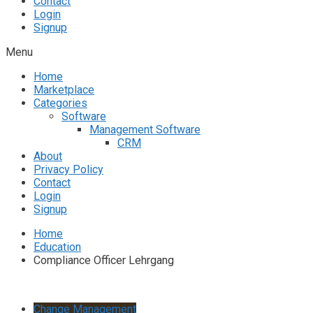
Contact
Login
Signup
Menu
Home
Marketplace
Categories
Software
Management Software
CRM
About
Privacy Policy
Contact
Login
Signup
Home
Education
Compliance Officer Lehrgang
Change Management