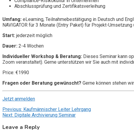
Compliance-Risikokultur in Unternehmen
Abschlussprüfung und Zertifikatsverleihung
Umfang:
eLearning, Teilnahmebestätigung in Deutsch und Engl
NAVIGATOR für 3 Monate (Entry Paket) für Projekt-Umsetzung u
Start:
jederzeit möglich
Dauer:
2-4 Wochen
Individueller Workshop & Beratung:
Dieses Seminar kann opt
Zoom veranstaltet). Gerne unterstützen wir Sie auch mit individ
Price: €1990
Fragen oder Beratung gewünscht?
Gerne können stehen wir
Jetzt anmelden
Post
Previous:
Kaufmännischer Leiter Lehrgang
Next:
Digitale Archivierung Seminar
navigation
Leave a Reply