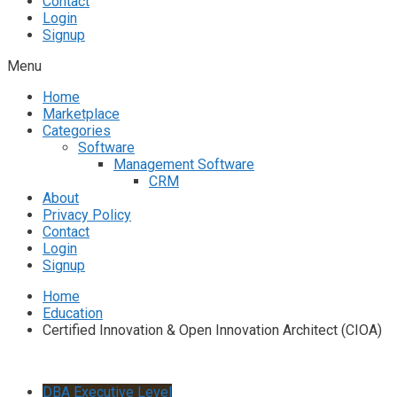
Contact
Login
Signup
Menu
Home
Marketplace
Categories
Software
Management Software
CRM
About
Privacy Policy
Contact
Login
Signup
Home
Education
Certified Innovation & Open Innovation Architect (CIOA)
DBA Executive Level