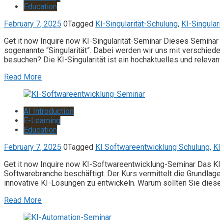
Education
February 7, 2025
0
Tagged
KI-Singularität-Schulung
,
KI-Singular
Get it now Inquire now KI-Singularität-Seminar Dieses Seminar
sogenannte “Singularität”. Dabei werden wir uns mit verschie
besuchen? Die KI-Singularität ist ein hochaktuelles und relevan
Read More
AI Introduction
E-Learning
Education
February 7, 2025
0
Tagged
KI Softwareentwicklung Schulung
,
K
Get it now Inquire now KI-Softwareentwicklung-Seminar Das KI-
Softwarebranche beschäftigt. Der Kurs vermittelt die Grundla
innovative KI-Lösungen zu entwickeln. Warum sollten Sie dies
Read More