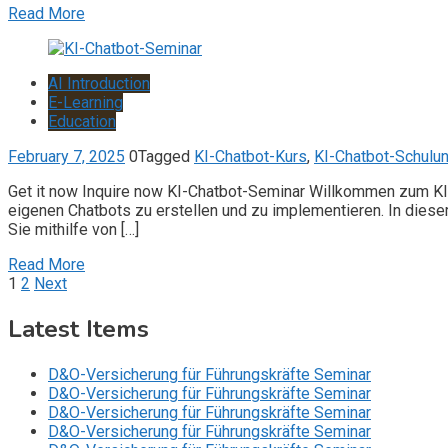
Read More
AI Introduction
E-Learning
Education
February 7, 2025
0
Tagged
KI-Chatbot-Kurs
,
KI-Chatbot-Schulu
Get it now Inquire now KI-Chatbot-Seminar Willkommen zum KI-
eigenen Chatbots zu erstellen und zu implementieren. In diesem
Sie mithilfe von […]
Read More
Posts
1
2
Next
pagination
Latest Items
D&O-Versicherung für Führungskräfte Seminar
D&O-Versicherung für Führungskräfte Seminar
D&O-Versicherung für Führungskräfte Seminar
D&O-Versicherung für Führungskräfte Seminar