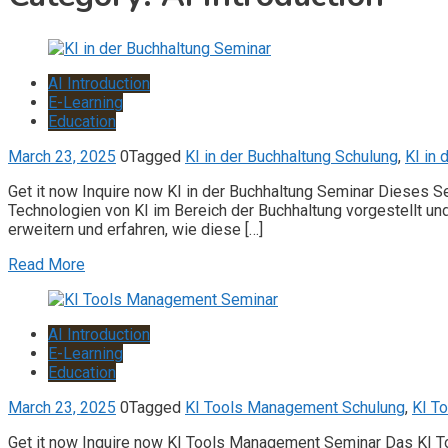
AI Introduction
E-Learning
Education
March 23, 2025
0
Tagged
KI in der Buchhaltung Schulung
,
KI in 
Get it now Inquire now KI in der Buchhaltung Seminar Dieses 
Technologien von KI im Bereich der Buchhaltung vorgestellt 
erweitern und erfahren, wie diese […]
Read More
AI Introduction
E-Learning
Education
March 23, 2025
0
Tagged
KI Tools Management Schulung
,
KI T
Get it now Inquire now KI Tools Management Seminar Das KI To