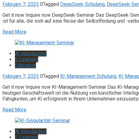
February 7, 2025
0
Tagged
DeepSeek-Schulung
,
DeepSeek-Sem
Get it now Inquire now DeepSeek-Seminar Das DeepSeek-Seminar 
ist für alle, die sich auf eine Reise der Selbstfindung und -ve
Read More
AI Introduction
E-Learning
Education
February 7, 2025
0
Tagged
KI-Management-Schulung
,
KI-Mana
Get it now Inquire now KI-Management-Seminar Das KI-Managem
heutigen Geschäftswelt ist die Nutzung von künstlicher Intell
Fähigkeiten, um KI erfolgreich in Ihrem Unternehmen einzusetz
Read More
AI Introduction
E-Learning