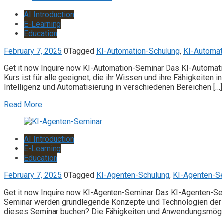
AI Introduction
E-Learning
Education
February 7, 2025
0
Tagged
KI-Automation-Schulung
,
KI-Automat
Get it now Inquire now KI-Automation-Seminar Das KI-Automatio
Kurs ist für alle geeignet, die ihr Wissen und ihre Fähigkeite
Intelligenz und Automatisierung in verschiedenen Bereichen […]
Read More
AI Introduction
E-Learning
Education
February 7, 2025
0
Tagged
KI-Agenten-Schulung
,
KI-Agenten-S
Get it now Inquire now KI-Agenten-Seminar Das KI-Agenten-Semi
Seminar werden grundlegende Konzepte und Technologien der kü
dieses Seminar buchen? Die Fähigkeiten und Anwendungsmögli