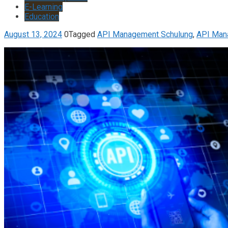
E-Learning
Education
August 13, 2024
0
Tagged
API Management Schulung
,
API Man