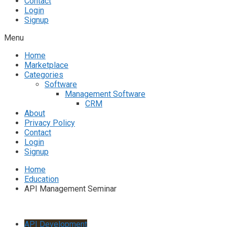
Contact
Login
Signup
Menu
Home
Marketplace
Categories
Software
Management Software
CRM
About
Privacy Policy
Contact
Login
Signup
Home
Education
API Management Seminar
API Development