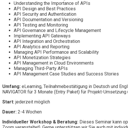
Understanding the Importance of APIs
API Design and Best Practices
API Security and Authentication
API Documentation and Versioning
API Testing and Monitoring
API Governance and Lifecycle Management
Implementing API Gateways
API Integration and Orchestration
API Analytics and Reporting
Managing API Performance and Scalability
API Monetization Strategies
API Management in Cloud Environments
Managing Third-Party APIs
API Management Case Studies and Success Stories
Umfang:
eLearning, Teilnahmebestätigung in Deutsch und Engl
NAVIGATOR für 3 Monate (Entry Paket) für Projekt-Umsetzung u
Start:
jederzeit möglich
Dauer:
2-4 Wochen
Individueller Workshop & Beratung:
Dieses Seminar kann opt
Zoom veranstaltet). Gerne unterstützen wir Sie auch mit individ