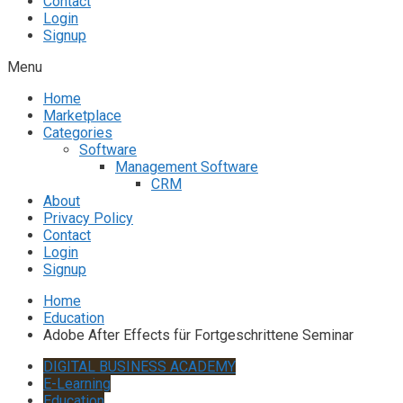
Contact
Login
Signup
Menu
Home
Marketplace
Categories
Software
Management Software
CRM
About
Privacy Policy
Contact
Login
Signup
Home
Education
Adobe After Effects für Fortgeschrittene Seminar
DIGITAL BUSINESS ACADEMY
E-Learning
Education