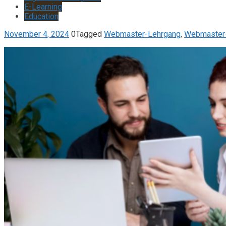
E-Learning
Education
November 4, 2024
0
Tagged
Webmaster-Lehrgang
,
Webmaster