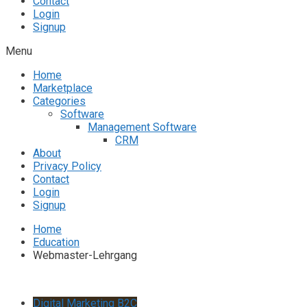
Contact
Login
Signup
Menu
Home
Marketplace
Categories
Software
Management Software
CRM
About
Privacy Policy
Contact
Login
Signup
Home
Education
Webmaster-Lehrgang
Digital Marketing B2C