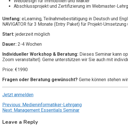
Webdesign für Immobilien und Makler
Abschlussprojekt und Zertifizierung im Webmaster-Lehr
Umfang:
eLearning, Teilnahmebestätigung in Deutsch und Engl
NAVIGATOR für 3 Monate (Entry Paket) für Projekt-Umsetzung u
Start:
jederzeit möglich
Dauer:
2-4 Wochen
Individueller Workshop & Beratung:
Dieses Seminar kann opt
Zoom veranstaltet). Gerne unterstützen wir Sie auch mit individ
Price: €1990
Fragen oder Beratung gewünscht?
Gerne können stehen wir
Jetzt anmelden
Post
Previous:
Medieninformatiker-Lehrgang
Next:
Management Essentials Seminar
navigation
Leave a Reply