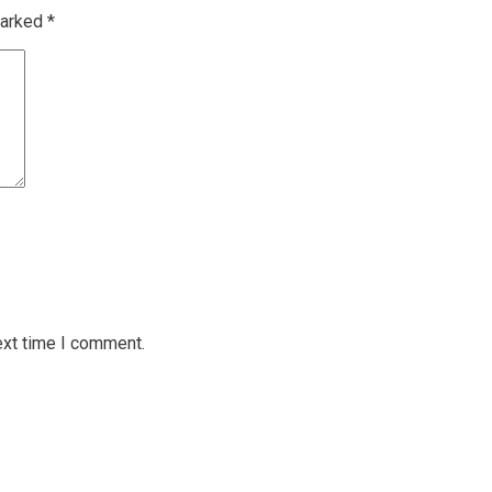
marked
*
ext time I comment.