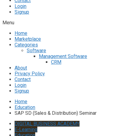
Contact
Login
Signup
Menu
Home
Marketplace
Categories
Software
Management Software
CRM
About
Privacy Policy
Contact
Login
Signup
Home
Education
SAP SD (Sales & Distribution) Seminar
DIGITAL BUSINESS ACADEMY
E-Learning
Education