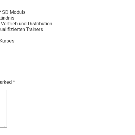
P SD Moduls
tändnis
Vertrieb und Distribution
alifizierten Trainers
 Kurses
marked
*