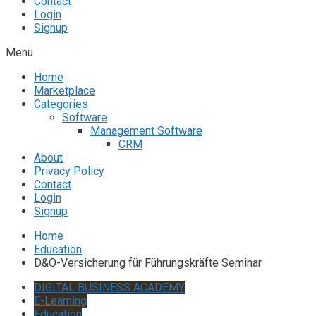
Contact
Login
Signup
Menu
Home
Marketplace
Categories
Software
Management Software
CRM
About
Privacy Policy
Contact
Login
Signup
Home
Education
D&O-Versicherung für Führungskräfte Seminar
DIGITAL BUSINESS ACADEMY
E-Learning
Education