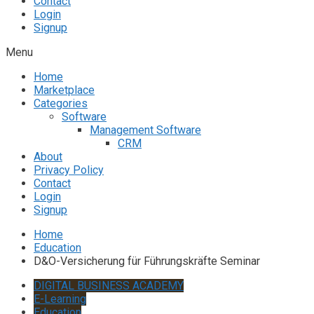
Contact
Login
Signup
Menu
Home
Marketplace
Categories
Software
Management Software
CRM
About
Privacy Policy
Contact
Login
Signup
Home
Education
D&O-Versicherung für Führungskräfte Seminar
DIGITAL BUSINESS ACADEMY
E-Learning
Education