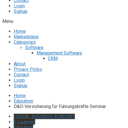
Contact
Login
Signup
Menu
Home
Marketplace
Categories
Software
Management Software
CRM
About
Privacy Policy
Contact
Login
Signup
Home
Education
D&O-Versicherung für Führungskräfte Seminar
DIGITAL BUSINESS ACADEMY
E-Learning
Education