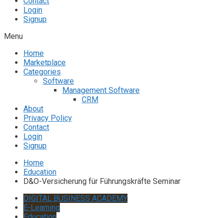
Contact
Login
Signup
Menu
Home
Marketplace
Categories
Software
Management Software
CRM
About
Privacy Policy
Contact
Login
Signup
Home
Education
D&O-Versicherung für Führungskräfte Seminar
DIGITAL BUSINESS ACADEMY
E-Learning
Education