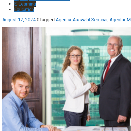
E-Learning
Education
August 12, 2024
0
Tagged
Agentur Auswahl Seminar
,
Agentur M